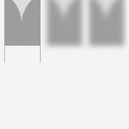
ヨーヘイさん
●
会員番号: 4315
●
身長:
175 cm